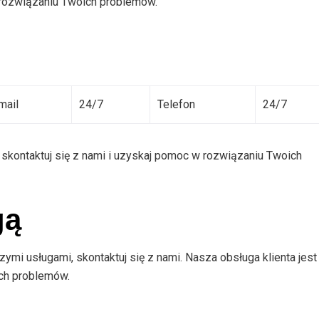
 rozwiązaniu Twoich problemów.
mail
24/7
Telefon
24/7
skontaktuj się z nami i uzyskaj pomoc w rozwiązaniu Twoich
gą
ymi usługami, skontaktuj się z nami. Nasza obsługa klienta jest
ch problemów.