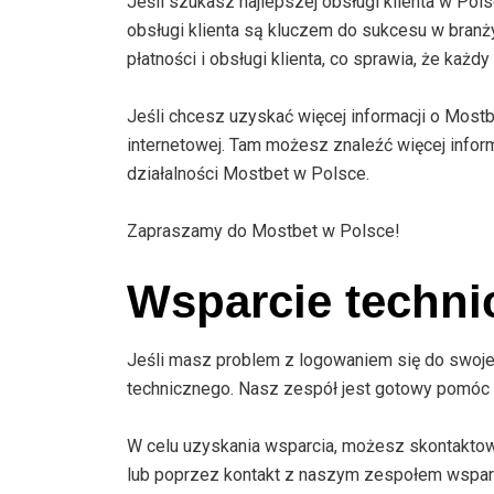
Jeśli szukasz najlepszej obsługi klienta w Po
obsługi klienta są kluczem do sukcesu w branż
płatności i obsługi klienta, co sprawia, że każd
Jeśli chcesz uzyskać więcej informacji o Most
internetowej. Tam możesz znaleźć więcej informa
działalności Mostbet w Polsce.
Zapraszamy do Mostbet w Polsce!
Wsparcie techni
Jeśli masz problem z logowaniem się do swoje
technicznego. Nasz zespół jest gotowy pomóc
W celu uzyskania wsparcia, możesz skontaktow
lub poprzez kontakt z naszym zespołem wsparc