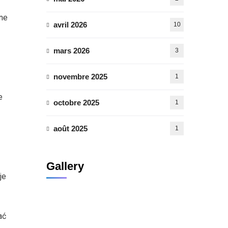
ne
avril 2026
10
mars 2026
3
novembre 2025
1
e
octobre 2025
1
août 2025
1
Gallery
je
ać