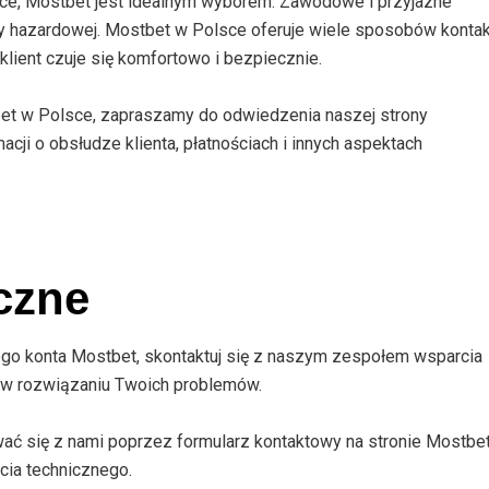
lsce, Mostbet jest idealnym wyborem. Zawodowe i przyjazne
y hazardowej. Mostbet w Polsce oferuje wiele sposobów kontak
y klient czuje się komfortowo i bezpiecznie.
bet w Polsce, zapraszamy do odwiedzenia naszej strony
cji o obsłudze klienta, płatnościach i innych aspektach
czne
go konta Mostbet, skontaktuj się z naszym zespołem wsparcia
 w rozwiązaniu Twoich problemów.
ać się z nami poprzez formularz kontaktowy na stronie Mostbe
ia technicznego.