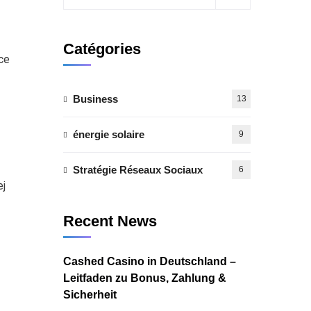
Catégories
ce
Business
13
énergie solaire
9
Stratégie Réseaux Sociaux
6
ej
Recent News
Cashed Casino in Deutschland –
Leitfaden zu Bonus, Zahlung &
Sicherheit