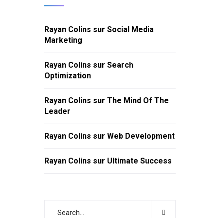
Rayan Colins
sur
Social Media
Marketing
Rayan Colins
sur
Search
Optimization
Rayan Colins
sur
The Mind Of The
Leader
Rayan Colins
sur
Web Development
Rayan Colins
sur
Ultimate Success