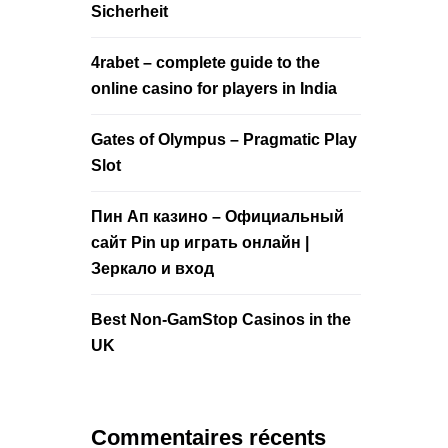
Sicherheit
4rabet – complete guide to the
online casino for players in India
Gates of Olympus – Pragmatic Play
Slot
Пин Ап казино – Официальный
сайт Pin up играть онлайн |
Зеркало и вход
Best Non-GamStop Casinos in the
UK
Commentaires récents