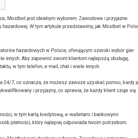
lsce, Mostbet jest idealnym wyborem. Zawodowe i przyjazne
y hazardowej. W tym artykule przedstawimy, jak Mostbet w Pols
ratorów hazardowych w Polsce, oferującym szeroki wybór gier
iele innych. Aby zapewnić swoim klientom najlepszą obsługę,
u, w tym telefon, e-mail, chat i wiele innych.
na 24/7, co oznacza, że możesz zawsze uzyskać pomoc, kiedy j
walifikowany i przyjazny, co sprawia, że każdy klient czuje się
ości, w tym kartą kredytową, e-walletami i bankowymi
sób płatności, który najlepiej odpowiada twoim potrzebom.