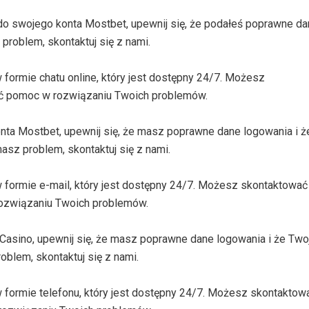
o swojego konta Mostbet, upewnij się, że podałeś poprawne da
 problem, skontaktuj się z nami.
 formie chatu online, który jest dostępny 24/7. Możesz
ać pomoc w rozwiązaniu Twoich problemów.
ta Mostbet, upewnij się, że masz poprawne dane logowania i ż
asz problem, skontaktuj się z nami.
 formie e-mail, który jest dostępny 24/7. Możesz skontaktować
rozwiązaniu Twoich problemów.
Casino, upewnij się, że masz poprawne dane logowania i że Two
oblem, skontaktuj się z nami.
 formie telefonu, który jest dostępny 24/7. Możesz skontaktow