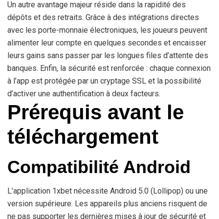
Un autre avantage majeur réside dans la rapidité des
dépôts et des retraits. Grâce à des intégrations directes
avec les porte-monnaie électroniques, les joueurs peuvent
alimenter leur compte en quelques secondes et encaisser
leurs gains sans passer par les longues files d’attente des
banques. Enfin, la sécurité est renforcée : chaque connexion
à l’app est protégée par un cryptage SSL et la possibilité
d’activer une authentification à deux facteurs.
Prérequis avant le
téléchargement
Compatibilité Android
L’application 1xbet nécessite Android 5.0 (Lollipop) ou une
version supérieure. Les appareils plus anciens risquent de
ne pas supporter les dernières mises à jour de sécurité et