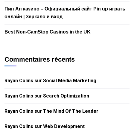
Пин Ап казино – Официальный сайт Pin up играть
онлайн | Зеркало и вход
Best Non-GamStop Casinos in the UK
Commentaires récents
Rayan Colins
sur
Social Media Marketing
Rayan Colins
sur
Search Optimization
Rayan Colins
sur
The Mind Of The Leader
Rayan Colins
sur
Web Development