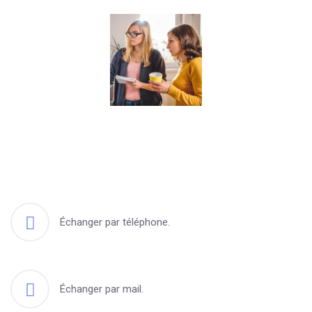
Échanger par téléphone.
Échanger par mail.