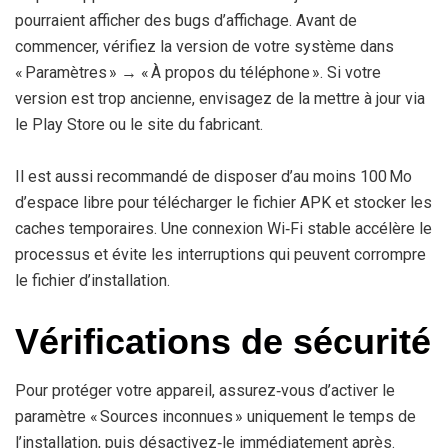
pourraient afficher des bugs d’affichage. Avant de
commencer, vérifiez la version de votre système dans
« Paramètres » → « À propos du téléphone ». Si votre
version est trop ancienne, envisagez de la mettre à jour via
le Play Store ou le site du fabricant.
Il est aussi recommandé de disposer d’au moins 100 Mo
d’espace libre pour télécharger le fichier APK et stocker les
caches temporaires. Une connexion Wi‑Fi stable accélère le
processus et évite les interruptions qui peuvent corrompre
le fichier d’installation.
Vérifications de sécurité
Pour protéger votre appareil, assurez‑vous d’activer le
paramètre « Sources inconnues » uniquement le temps de
l’installation, puis désactivez‑le immédiatement après.