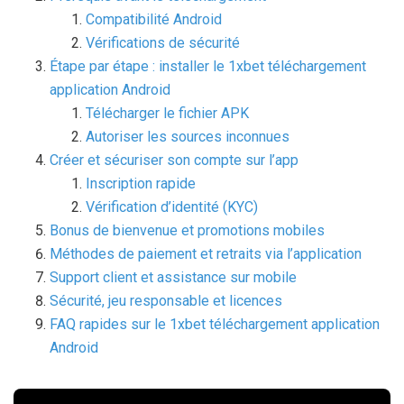
Compatibilité Android
Vérifications de sécurité
Étape par étape : installer le 1xbet téléchargement
application Android
Télécharger le fichier APK
Autoriser les sources inconnues
Créer et sécuriser son compte sur l’app
Inscription rapide
Vérification d’identité (KYC)
Bonus de bienvenue et promotions mobiles
Méthodes de paiement et retraits via l’application
Support client et assistance sur mobile
Sécurité, jeu responsable et licences
FAQ rapides sur le 1xbet téléchargement application
Android