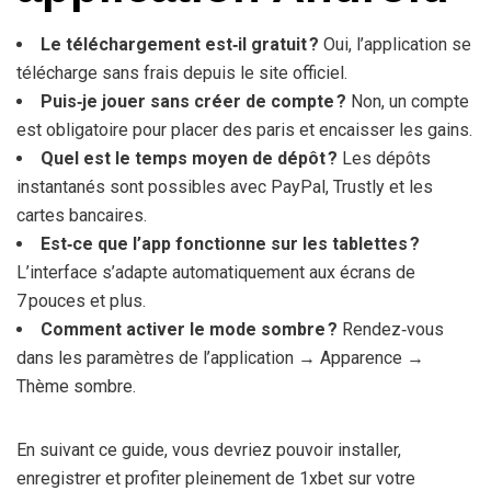
Le téléchargement est‑il gratuit ?
Oui, l’application se
télécharge sans frais depuis le site officiel.
Puis‑je jouer sans créer de compte ?
Non, un compte
est obligatoire pour placer des paris et encaisser les gains.
Quel est le temps moyen de dépôt ?
Les dépôts
instantanés sont possibles avec PayPal, Trustly et les
cartes bancaires.
Est‑ce que l’app fonctionne sur les tablettes ?
L’interface s’adapte automatiquement aux écrans de
7 pouces et plus.
Comment activer le mode sombre ?
Rendez‑vous
dans les paramètres de l’application → Apparence →
Thème sombre.
En suivant ce guide, vous devriez pouvoir installer,
enregistrer et profiter pleinement de 1xbet sur votre